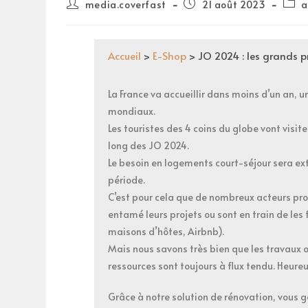
media.coverfast
21 août 2023
a
Accueil
>
E-Shop
>
JO 2024 : les grands p
La France va accueillir dans moins d’un an,
mondiaux.
Les touristes des 4 coins du globe vont visite
long des JO 2024.
Le besoin en logements court-séjour sera e
période.
C’est pour cela que de nombreux acteurs prof
entamé leurs projets ou sont en train de les f
maisons d’hôtes, Airbnb).
Mais nous savons très bien que les travaux o
ressources sont toujours à flux tendu. Heur
Grâce à notre solution de rénovation, vous ga