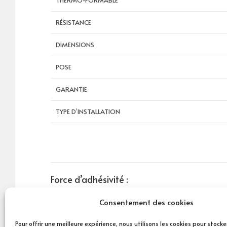
THERMO-FORMABLE
RÉSISTANCE
DIMENSIONS
POSE
GARANTIE
TYPE D’INSTALLATION
Force d’adhésivité :
Consentement des cookies
91 minutes après installation: 1.04 Kg/cm
24 heures après installation: 1.43 Kg/cm
Pour offrir une meilleure expérience, nous utilisons les cookies pour stock
3 jours après installation: 1.51 Kg/cm