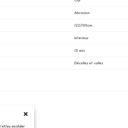
Oui
Abrasion
122/100cm
Interieur
10 ans
Décollez et collez
er et/ou accéder