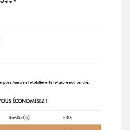
inéaire *
s
 pose Murale et Mobilier effet Marbre noir cendré.
 VOUS ÉCONOMISEZ !
REMISE (%)
PRIX