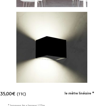
35,00
€
le mètre linéaire *
(TTC)
* longueur 1m x largeur 1,22m