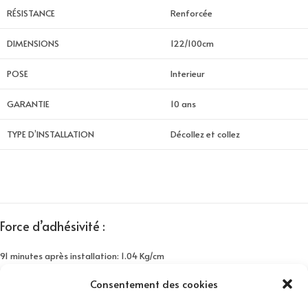
RÉSISTANCE
Renforcée
DIMENSIONS
122/100cm
POSE
Interieur
GARANTIE
10 ans
TYPE D’INSTALLATION
Décollez et collez
Force d’adhésivité :
91 minutes après installation: 1.04 Kg/cm
24 heures après installation: 1.43 Kg/cm
Consentement des cookies
3 jours après installation: 1.51 Kg/cm
7 jours après installation: 1.65kg/cm