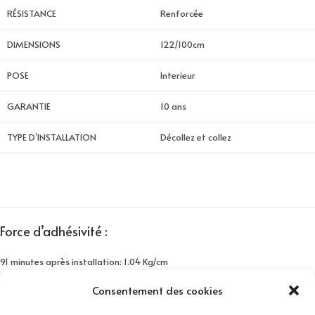
RÉSISTANCE
Renforcée
DIMENSIONS
122/100cm
POSE
Interieur
GARANTIE
10 ans
TYPE D’INSTALLATION
Décollez et collez
Force d’adhésivité :
91 minutes après installation: 1.04 Kg/cm
24 heures après installation: 1.43 Kg/cm
Consentement des cookies
3 jours après installation: 1.51 Kg/cm
7 jours après installation: 1.65kg/cm