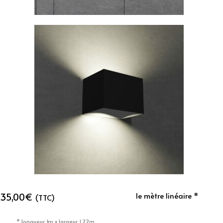
35,00
€
le mètre linéaire *
(TTC)
* longueur 1m x largeur 1,22m