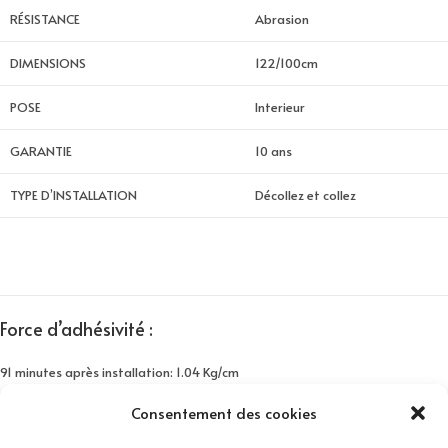
RÉSISTANCE
Abrasion
DIMENSIONS
122/100cm
POSE
Interieur
GARANTIE
10 ans
TYPE D’INSTALLATION
Décollez et collez
Force d’adhésivité :
91 minutes après installation: 1.04 Kg/cm
24 heures après installation: 1.43 Kg/cm
Consentement des cookies
3 jours après installation: 1.51 Kg/cm
7 jours après installation: 1.65kg/cm