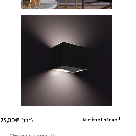
25,00
€
le mètre linéaire *
(TTC)
* longueur 1m x largeur 1,22m