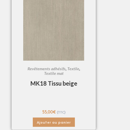
Revêtements adhésifs
,
Textile
,
Textile mat
MK18 Tissu beige
55,00
€
(TTC)
Ajouter au panier