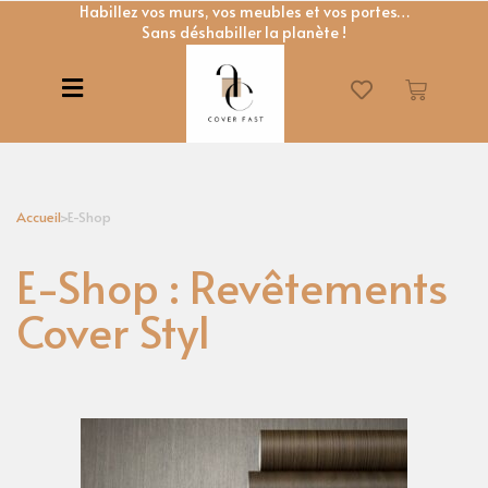
Habillez vos murs, vos meubles et vos portes…
Sans déshabiller la planète !
Accueil
>
E-Shop
E-Shop : Revêtements
Cover Styl