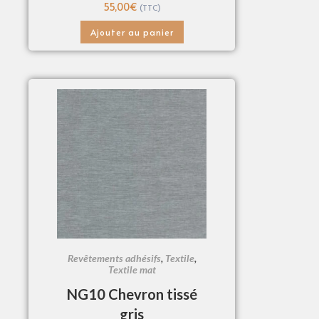
55,00
€
(TTC)
Ajouter au panier
Revêtements adhésifs
,
Textile
,
Textile mat
NG10 Chevron tissé
gris