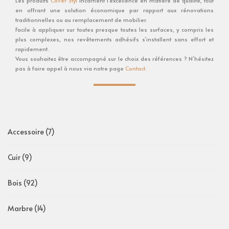
Les produits
Cover Styl
incarnent l’excellence en matière de qualité, tout
en offrant une solution économique par rapport aux rénovations
traditionnelles ou au remplacement de mobilier.
Facile à appliquer sur toutes presque toutes les surfaces, y compris les
plus complexes, nos revêtements adhésifs s’installent sans effort et
rapidement.
Vous souhaitez être accompagné sur le choix des références ? N’hésitez
pas à faire appel à nous via notre page
Contact
.
Accessoire
(7)
Cuir
(9)
Bois
(92)
Marbre
(14)