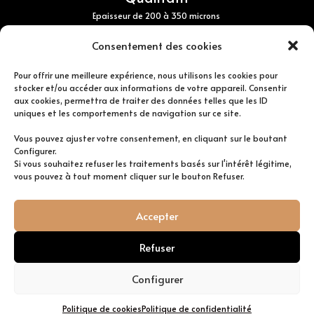
Epaisseur de 200 à 350 microns
en fonction du revêtement
Consentement des cookies
Pour offrir une meilleure expérience, nous utilisons les cookies pour
stocker et/ou accéder aux informations de votre appareil. Consentir
aux cookies, permettra de traiter des données telles que les ID
Thermo-formable
uniques et les comportements de navigation sur ce site.
Jusqu’à 220% en longueur et 80% dans la largeur
Vous pouvez ajuster votre consentement, en cliquant sur le boutant
Épouse toute forme de support
Configurer.
Si vous souhaitez refuser les traitements basés sur l'intérêt légitime,
vous pouvez à tout moment cliquer sur le bouton Refuser.
Accepter
Refuser
Configurer
Politique de cookies
Politique de confidentialité
Copyright - WordPress Theme by OceanWP