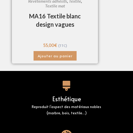
Revêtements adhésifs
,
Textile
,
Textile mat
MA16 Textile blanc
design vagues
55,00
€
(TTC)
Ajouter au panier
Esthétique
Reproduit l’aspect des matériaux nobles
(marbre, bois, textile…)