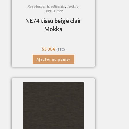
Revêtements adhésifs
,
Textile
,
Textile mat
NE74 tissu beige clair
Mokka
55,00
€
(TTC)
Ajouter au panier