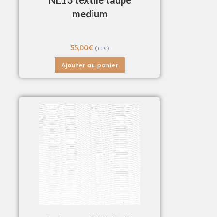
NE13 textile taupe
medium
55,00
€
(TTC)
Ajouter au panier